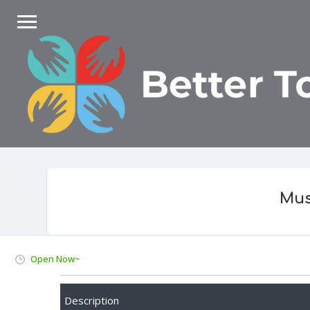
Mus
Open Now~
Description